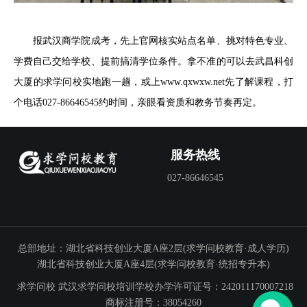
报武汉商学院成考，先上官网核实站点名单、挑对特色专业、
学费自己交给学校、提前搞清学位条件。拿不准的可以去武昌科创
大厦的求学问校实地跑一趟，或上www.qxwxw.net先了解课程，打
个电话027-86646545约时间，亲眼看资质和教务节奏再定。
服务热线
027-86646545
总部地址：湖北省科技创业大厦A座2层(求学问校教育·成人学历)
湖北省科技创业大厦A座4层(求学问校教育·统招专升本)
求学问校
武汉求学问校培训学校办学许可证号：242011170007218
商标注册号：38054260