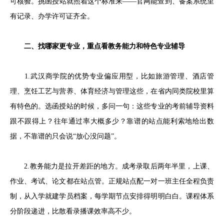
可核验。挑函授站就照着这个标准来——官网能查到、备案系统里
有记录、办学许可证齐全。
二、找哪家更专业，重点看教务能力和特色专业辅导
1.武汉商学院的优势专业偏应用型，比如旅游管理、酒店管
理、烹饪工艺与营养、体育经济与管理这些，在省内同类院校里算
有特色的。选函授站的时候，多问一句：这些专业的考前辅导资料
跟不跟得上？往年通过率大概多少？靠谱的站点能利索地给出数
据，不靠谱的只会说“放心没问题”。
2.教务能力是拉开差距的地方。成考录取后两年半里，上课、
作业、考试、论文都在站点管。正规站点配一对一班主任全程负责
制，从入学就建学员档案，每学期节点安排得明明白白。课程体系
分阶段递进，比散看录播课效率高不少。