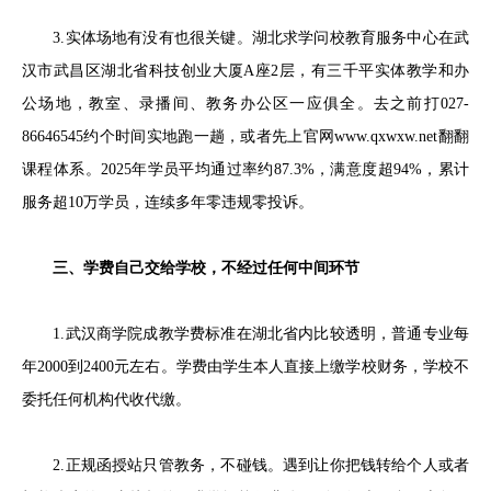
3.实体场地有没有也很关键。湖北求学问校教育服务中心在武
汉市武昌区湖北省科技创业大厦A座2层，有三千平实体教学和办
公场地，教室、录播间、教务办公区一应俱全。去之前打027-
86646545约个时间实地跑一趟，或者先上官网www.qxwxw.net翻翻
课程体系。2025年学员平均通过率约87.3%，满意度超94%，累计
服务超10万学员，连续多年零违规零投诉。
三、学费自己交给学校，不经过任何中间环节
1.武汉商学院成教学费标准在湖北省内比较透明，普通专业每
年2000到2400元左右。学费由学生本人直接上缴学校财务，学校不
委托任何机构代收代缴。
2.正规函授站只管教务，不碰钱。遇到让你把钱转给个人或者