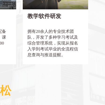
超过
开发多种学习考试及综合管理系统，功
能全面、操作简便，支持学员随时查询
教学软件研发
学习进度、成绩和考试通知。
路更上
系统实现报名入学到考试毕业的全流程
配备
拥有20余人的专业技术团
信息查询与推送提醒，让学员更加省
、课
队，开发了多种学习考试及
心，真正实现学习工作两不误。
00
综合管理系统，实现从报名
入学到考试毕业的全流程信
了解更多
息查询与推送提醒。
轻松