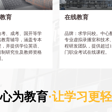
程。
集结技术、课程研发精英，提供
100门职业考试在线课程。
教育
在线教育
继续教育一站式”平台，我们与湖
、华中农业大学、武汉纺织大学
高校合作，拥有完善的咨询和教
满足学历提升需求，助力职业道
体系，已服务10万+学员，获得
一层楼。
自考、成考、国开等学
品牌：求学问校。中心
可，学生毕业率高，力求让每一
续教育辅导，涵盖专本
专业虚拟录播室和技术
都能在这里找到适合自己的学习
程，并提供学位英语、
程研发团队，提供超过1
日制研究生及教师资格
门职业考试在线课程。
了解更
了解更多
训。
心为教育
·让学习更