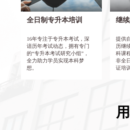
握考点，助力更多学子圆梦本科！
本科课
全日制专升本培训
继续
培训内容紧密结合考试大纲，确保学员
作为“
掌握考试所需的核心知识点。提供个性
北大学
化的学习方案，根据学员的实际情况进
等多所
行辅导，帮助学员在有限的时间内高效
务管理
16年专注于专升本考试，深
提供
提升。
高度认
谙历年考试动态，拥有专门
历继
位学员
之路。
的“专升本考试研究小组”，
科课
全力助力学员实现本科梦
非全
了解更多
想。
证培
用