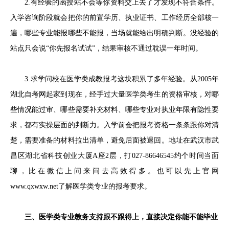
2.有经验的函授站不会等你资料交上去了才发现不符合条件。
入学咨询阶段就会把你的前置学历、执业证书、工作经历全部核一
遍，哪些专业能报哪些不能报，当场就能给出明确判断。没经验的
站点只会说“你先报名试试”，结果审核不通过耽误一年时间。
3.求学问校在医学类成教报考这块积累了多年经验。从2005年
湖北自考网起家到现在，经手过大量医学类考生的资格审核，对哪
些情况能过审、哪些需要补充材料、哪些专业对执业年限有隐性要
求，都有实操层面的判断力。入学前会把报考资格一条条跟你对清
楚，需要准备的材料拉出清单，避免后面被退回。地址在武汉市武
昌区湖北省科技创业大厦A座2层，打027-86646545约个时间当面
聊，比在微信上问来问去高效得多。也可以先上官网
www.qxwxw.net了解医学类专业的报考要求。
三、医学类专业教务支持跟不跟得上，直接决定你能不能毕业