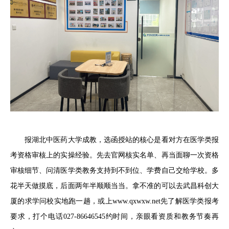
报湖北中医药大学成教，选函授站的核心是看对方在医学类报
考资格审核上的实操经验。先去官网核实名单、再当面聊一次资格
审核细节、问清医学类教务支持到不到位、学费自己交给学校。多
花半天做摸底，后面两年半顺顺当当。拿不准的可以去武昌科创大
厦的求学问校实地跑一趟，或上www.qxwxw.net先了解医学类报考
要求，打个电话027-86646545约时间，亲眼看资质和教务节奏再