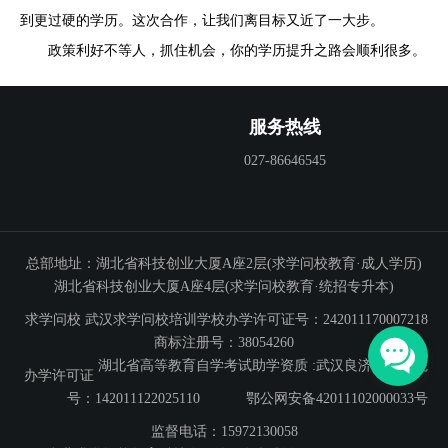
到更过硬的学历。这次合作，让我们离目标又近了一大步。
政策利好不等人，抓住机会，你的学历提升之路会顺利很多。
服务热线
027-86646545
总部地址：湖北省科技创业大厦A座2层(求学问校教育·成人学历)
湖北省科技创业大厦A座4层(求学问校教育·统招专升本)
求学问校
武汉求学问校培训学校办学许可证号：242011170007218
商标注册号：38054260
湖北省高等教育自学考试助学资质 :武汉良济专修学院
办学许可证
号：142011122025110
鄂公网安备42011102000033号
监督电话：15972130058